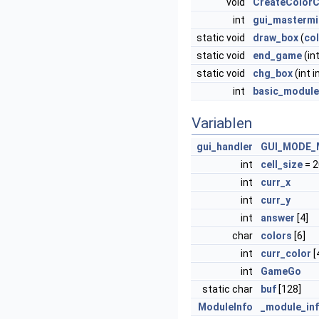
void
CreateColor
int
gui_mastermi
static void
draw_box
(
co
static void
end_game
(in
static void
chg_box
(int i
int
basic_module
Variablen
gui_handler
GUI_MODE_
int
cell_size
= 2
int
curr_x
int
curr_y
int
answer
[4]
char
colors
[6]
int
curr_color
[
int
GameGo
static char
buf
[128]
ModuleInfo
_module_in