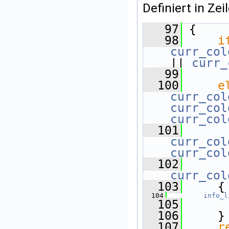
Definiert in Zei
   97
 {
   98
i
curr_col
|| 
curr_
   99
  100
e
curr_col
curr_col
curr_col
  101
curr_col
curr_col
  102
curr_col
  103
     {
  104
info_l
  105
  106
     }
  107
r