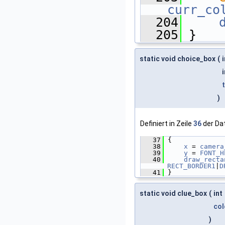
curr_co
  204
  205
 }
static void choice_box
(
)
Definiert in Zeile
36
der Da
   37
 {
   38
x
 = 
camera
   39
y
 = 
FONT_H
   40
draw_recta
RECT_BORDER1
|
D
   41
 }
static void clue_box
(
int
col
)