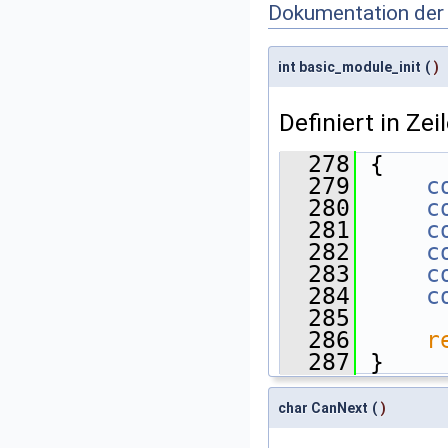
Dokumentation der
int basic_module_init
(
)
Definiert in Zei
  278
 {
  279
c
  280
c
  281
c
  282
c
  283
c
  284
c
  285
  286
r
  287
 }
char CanNext
(
)