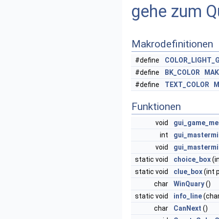
gehe zum Qu
Makrodefinitionen
#define
COLOR_LIGHT_
#define
BK_COLOR
MAK
#define
TEXT_COLOR
M
Funktionen
void
gui_game_me
int
gui_masterm
void
gui_masterm
static void
choice_box
(i
static void
clue_box
(int 
char
WinQuary
()
static void
info_line
(cha
char
CanNext
()