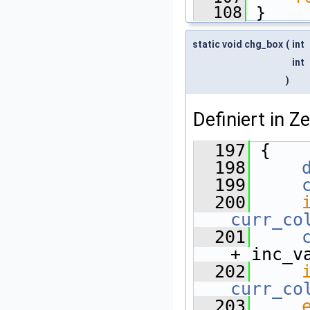
  108
 }
static void chg_box
(
int
int
)
Definiert in Z
  197
 {
  198
  199
  200
curr_co
  201
+ inc_v
  202
curr_co
  203