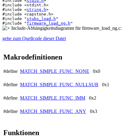
#include <
stdio.h
>
#include <stdint.h>
#include <
string.h
>
#include <capstone.h>
#include "
stubs_load.h
"
#include "
firmware_load_ng.h
"
Include-Abhängigkeitsdiagramm für firmware_load_ng.c:
gehe zum Quellcode dieser Datei
Makrodefinitionen
#define
MATCH_SIMPLE_FUNC_NONE
0x0
#define
MATCH_SIMPLE_FUNC_NULLSUB
0x1
#define
MATCH_SIMPLE_FUNC_IMM
0x2
#define
MATCH_SIMPLE_FUNC_ANY
0x3
Funktionen