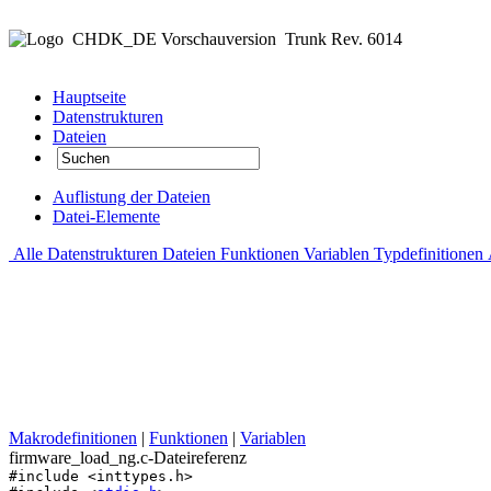
CHDK_DE Vorschauversion
Trunk Rev. 6014
Hauptseite
Datenstrukturen
Dateien
Auflistung der Dateien
Datei-Elemente
Alle
Datenstrukturen
Dateien
Funktionen
Variablen
Typdefinitionen
Makrodefinitionen
|
Funktionen
|
Variablen
firmware_load_ng.c-Dateireferenz
#include <inttypes.h>