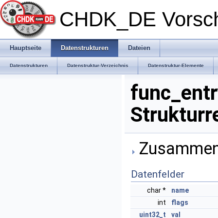
CHDK_DE Vorsc
Hauptseite
Datenstrukturen
Dateien
Datenstrukturen
Datenstruktur-Verzeichnis
Datenstruktur-Elemente
func_entr
Strukturr
Zusammenge
Datenfelder
char *
name
int
flags
uint32_t
val