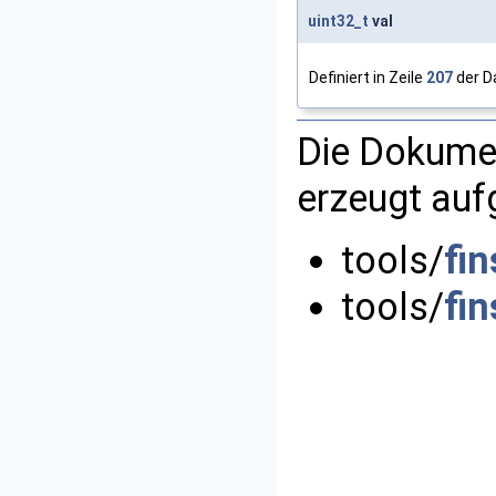
uint32_t
val
Definiert in Zeile
207
der D
Die Dokumen
erzeugt auf
tools/
fin
tools/
fi