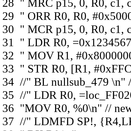
28
" MRC p15, 0, R0, c1, c
29
" ORR R0, R0, #0x5000
30
" MCR p15, 0, R0, c1, c
31
" LDR R0, =0x1234567
32
" MOV R1, #0x8000000
33
" STR R0, [R1, #0xFFC
34
//" BL nullsub_479 \n" /
35
//" LDR R0, =loc_FF02
36
"MOV R0, %0\n"
// ne
37
//" LDMFD SP!, {R4,L