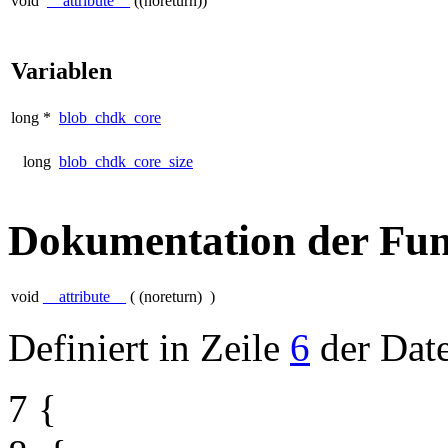
void
__attribute__
((noreturn))
Variablen
long *
blob_chdk_core
long
blob_chdk_core_size
Dokumentation der Fun
void
__attribute__
(
(noreturn)
)
Definiert in Zeile
6
der Dat
7
{