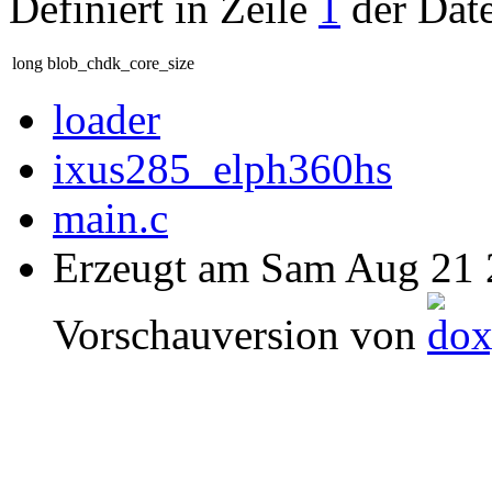
Definiert in Zeile
1
der Dat
long blob_chdk_core_size
loader
ixus285_elph360hs
main.c
Erzeugt am Sam Aug 21
Vorschauversion von