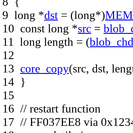
8
{
9
long
*
dst
= (
long
*)
MEM
10
const
long
*
src
=
blob_
11
long
length = (
blob_chd
12
13
core_copy
(src, dst, leng
14
}
15
16
// restart function
17
// FF037EE8 via 0x12