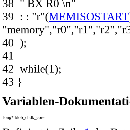
38
" BX R0 \n"
39
: :
"r"
(
MEMISOSTART
"memory"
,
"r0"
,
"r1"
,
"r2"
,
"r
40
);
41
42
while
(1);
43
}
Variablen-Dokumentat
long* blob_chdk_core